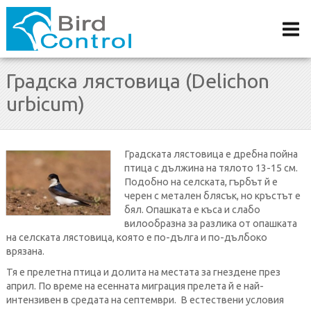
Градска лястовица (Delichon
urbicum)
Градската лястовица е дребна пойна
птица с дължина на тялото 13-15 см.
Подобно на селската, гърбът й е
черен с метален блясък, но кръстът е
бял. Опашката е къса и слабо
вилообразна за разлика от опашката
на селската лястовица, която е по-дълга и по-дълбоко
врязана.
Тя е прелетна птица и долита на местата за гнездене през
април. По време на есенната миграция прелета й е най-
интензивен в средата на септември. В естествени условия