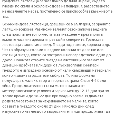
градската лястовица се заселва по долини на реки, където
гнезди по скали и около входове на пещери. С разрастването
на населените места, постепенно се приспособява към живот в
тях.
Всички видове лястовици, срещащи се в България, се хранят с
летящи насекоми. Размножителният сезон започва веднага
след пристигането по местата за гнездене – през април в
южните части на ареала и през май в северните. Градската
лястовица е моногамен вид. Гнезди под навеси, корнизи и др.
Често образува големи гнездови колонии от десетки или
стотици гнезда, които са построени непосредствено едно до
друго. Понякога старите гнезда на лястовици се заемат от
домашни врабчета или дори от лъскавоглави синигери.
Гнездото е изградено основно от кал и свързващи материали,
които и двамата родители събират. То има форма на
полусфера с малък отвор от горната страна. Снася 4-6 бели
яйца. Продължителността на мътене зависи от
метеорологичните условия и варира между 12-13 дни при по-
топло време и до 16-22 дни при хладно време. И двамата
родители се грижат за изхранването на малките, които
остават в гнездото около 21 дни. Няколко дни след
напускането на гнездото възрастните птици продължават да