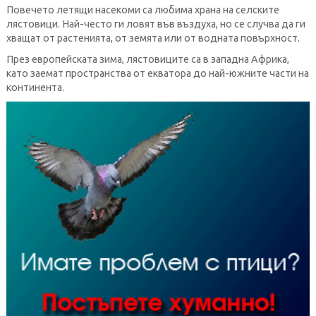
Повечето летящи насекоми са любима храна на селските
лястовици. Най-често ги ловят във въздуха, но се случва да ги
хващат от растенията, от земята или от водната повърхност.
През европейската зима, лястовиците са в западна Африка,
като заемат пространства от екватора до най-южните части на
континента.