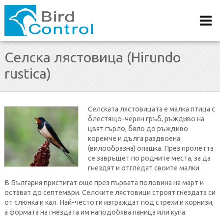
Селска лястовица (Hirundo
rustica)
Селската лястовицата е малка птица с
блестящо-черен гръб, ръждиво на
цвят гърло, бяло до ръждиво
коремче и дълга раздвоена
(вилообразна) опашка. През пролетта
се завръщет по родните места, за да
гнездят и отгледат своите малки.
В България пристигат още през първата половина на март и
остават до септември. Селските лястовици строят гнездата си
от слюнка и кал. Най-често ги изграждат под стрехи и корнизи,
а формата на гнездата им наподобява паница или купа.